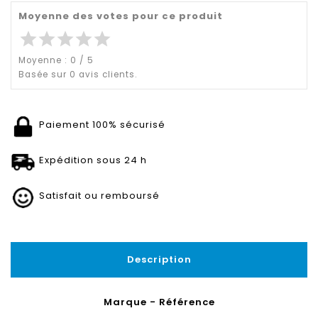
Moyenne des votes pour ce produit
star
star
star
star
star
Moyenne :
0
/
5
Basée sur
0
avis clients.
Paiement 100% sécurisé
Expédition sous 24 h
Satisfait ou remboursé
Description
Marque - Référence