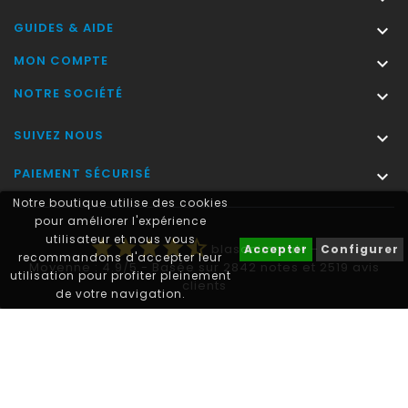
GUIDES & AIDE

MON COMPTE

NOTRE SOCIÉTÉ

SUIVEZ NOUS

PAIEMENT SÉCURISÉ

Notre boutique utilise des cookies
pour améliorer l'expérience
utilisateur et nous vous
star
star
star
star
star_half
blasonimmat®
-
Accepter
Configurer
recommandons d'accepter leur
Moyenne :
4.9
/
5
- Basée sur
2842
notes et
2519
avis
utilisation pour profiter pleinement
clients
de votre navigation.
Autocollant plaque immatriculation® est une marque déposée.
© 2011-2026 - blasonimmat®