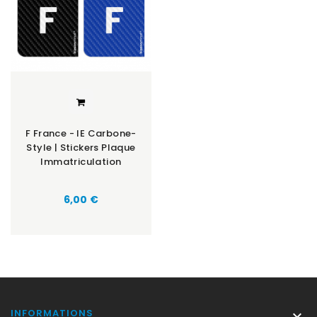
F France - IE Carbone-
Style | Stickers Plaque
Immatriculation
Prix
6,00 €
INFORMATIONS
