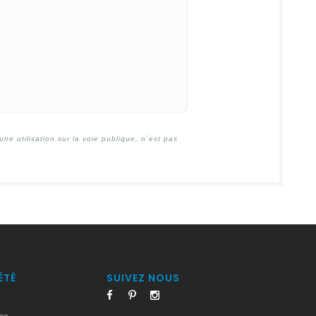
e utilisation sur la voie publique, n`est pas
ÉTÉ
SUIVEZ NOUS