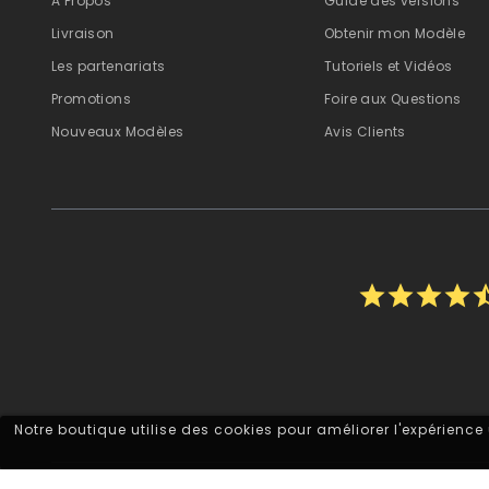
A Propos
Guide des versions
Livraison
Obtenir mon Modèle
Les partenariats
Tutoriels et Vidéos
Promotions
Foire aux Questions
Nouveaux Modèles
Avis Clients
star
star
star
star
star_
Notre boutique utilise des cookies pour améliorer l'expérience