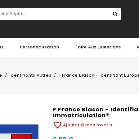
ns
Personnalisation
Foire Aux Questions
e
Identifiants Autres
F France Blason - Identifiant Euro
F France Blason - Identifi
Immatriculation®
favorite_border
Ajouter à mes favoris