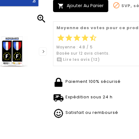

Ajouter Au Panier
SVP, sé


Moyenne des votes pour ce prod
star
star
star
star
star_half
Moyenne :
4.8
/
5
Basée sur
12
avis clients.

Lire les avis (12)
Paiement 100% sécurisé
Expédition sous 24 h
Satisfait ou remboursé