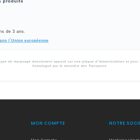
s produits
ns de 3 ans.
dans l`Union européenne
type de marquage directement apposé sur une plaque d`immatriculation et pour un
homologué par le ministère des Transports.
MON COMPTE
NOTRE SOCI