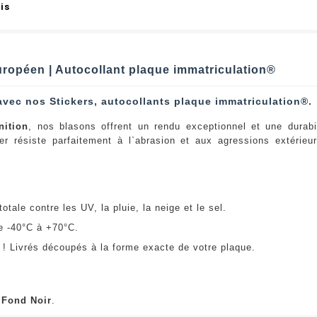
is
Européen | Autocollant plaque immatriculation®
avec nos Stickers, autocollants plaque immatriculation®.
nition
, nos blasons offrent un rendu exceptionnel et une durabi
er résiste parfaitement à l`abrasion et aux agressions extérie
:
otale contre les UV, la pluie, la neige et le sel.
e -40°C à +70°C.
! Livrés découpés à la forme exacte de votre plaque.
u
Fond Noir
.