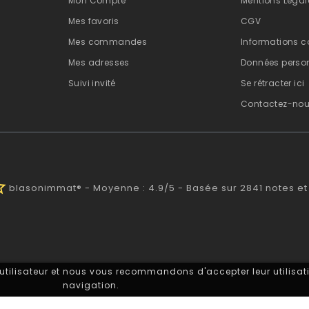
Mon Compte
Mentions Légal
Mes favoris
CGV
Mes commandes
Informations c
Mes adresses
Données person
Suivi invité
Se rétracter ici
Contactez-no
half
blasonimmat®
-
Moyenne :
4.9
/
5
- Basée sur
2841
notes et
 utilisateur et nous vous recommandons d'accepter leur utilisati
navigation.