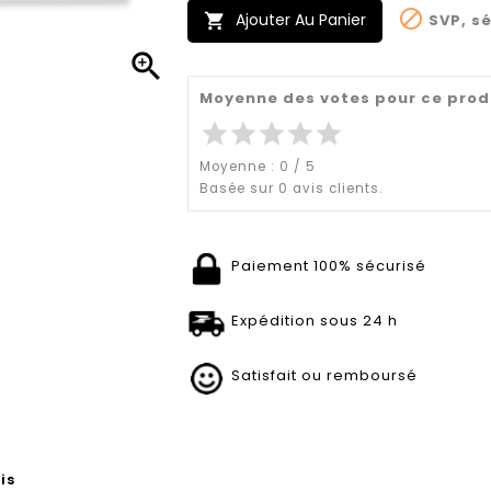

Ajouter Au Panier
SVP, sé


Moyenne des votes pour ce prod
star
star
star
star
star
Moyenne :
0
/
5
Basée sur
0
avis clients.
Paiement 100% sécurisé
Expédition sous 24 h
Satisfait ou remboursé
is