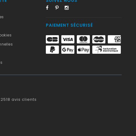
ÉTÉ
SUIVEZ NOUS
es
PAIEMENT SÉCURISÉ
ookies
nelles
us
2518
avis clients