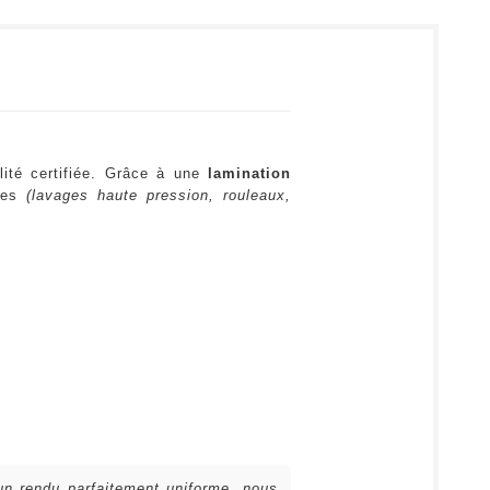
lité certifiée. Grâce à une
lamination
ures
(lavages haute pression, rouleaux,
 un rendu parfaitement uniforme, nous