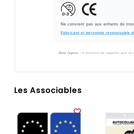
Ne convient pas aux enfants de moi
Fabricant et personne responsable 
Note légale :
Il convient de rappeler que ce 
Les Associables
favorite_border