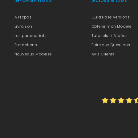
INFORMATIONS
GUIDES & AIDE
A Propos
Guide des versions
Livraison
Obtenir mon Modèle
Les partenariats
Tutoriels et Vidéos
Promotions
Foire aux Questions
Nouveaux Modèles
Avis Clients
star
star
star
star
star_