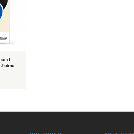
son |
 J'aime