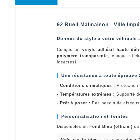
92 Rueil-Malmaison - Ville Impé
Donnez du style à votre véhicule 
Conçus en
vinyle adhésif haute défi
polymère transparente
, chaque stick
insectes)
.
Une résistance à toute épreuve 
-
Conditions climatiques :
Protection t
-
Températures extrêmes :
Supporte d
-
Prêt à poser :
Pas besoin de ciseaux 
Personnalisation et Teintes
Disponibles en
Fond Bleu (officiel)
o
Note sur le bleu :
La teinte officie