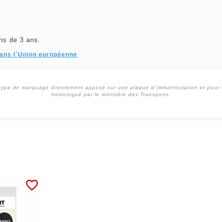
ns de 3 ans.
dans l`Union européenne
type de marquage directement apposé sur une plaque d`immatriculation et pour un
homologué par le ministère des Transports.
favorite_border