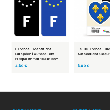
F France - Identifiant
Ile-De-France - Bla
Européen | Autocollant
Autocollant Coeur
Plaque Immatriculation®
Prix
Prix
4,60 €
6,00 €