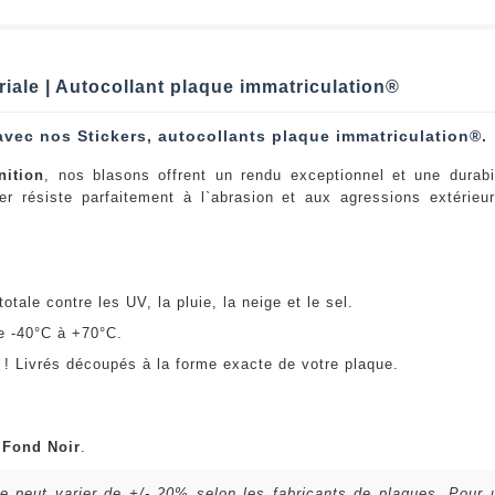
riale | Autocollant plaque immatriculation®
avec nos Stickers, autocollants plaque immatriculation®.
nition
, nos blasons offrent un rendu exceptionnel et une durabi
er résiste parfaitement à l`abrasion et aux agressions extérie
:
otale contre les UV, la pluie, la neige et le sel.
e -40°C à +70°C.
! Livrés découpés à la forme exacte de votre plaque.
u
Fond Noir
.
lle peut varier de +/- 20% selon les fabricants de plaques. Pour