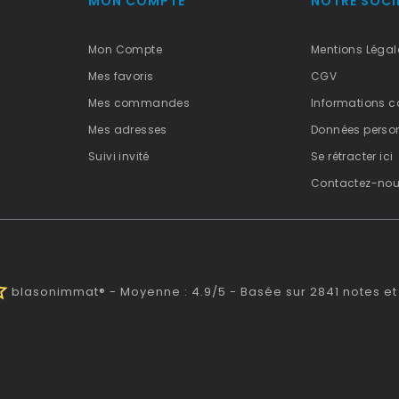
MON COMPTE
NOTRE SOCI
Mon Compte
Mentions Légal
Mes favoris
CGV
Mes commandes
Informations c
Mes adresses
Données person
Suivi invité
Se rétracter ici
Contactez-no
half
blasonimmat®
-
Moyenne :
4.9
/
5
- Basée sur
2841
notes et