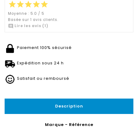
star
star
star
star
star
Moyenne :
5.0
/
5
Basée sur
1
avis clients.

Lire les avis (1)
Paiement 100% sécurisé
Expédition sous 24 h
Satisfait ou remboursé
Description
Marque - Référence