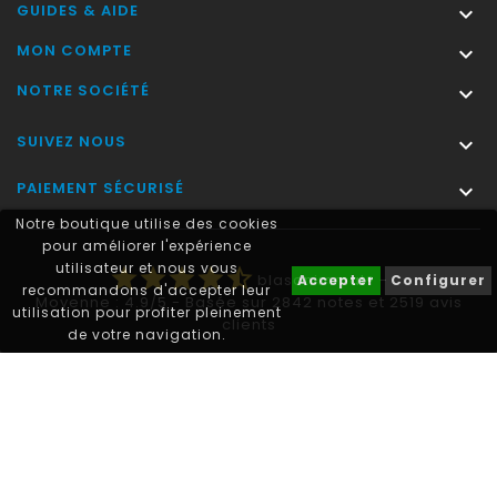
GUIDES & AIDE

MON COMPTE

NOTRE SOCIÉTÉ

SUIVEZ NOUS

PAIEMENT SÉCURISÉ

Notre boutique utilise des cookies
pour améliorer l'expérience
utilisateur et nous vous
star
star
star
star
star_half
blasonimmat®
-
Accepter
Configurer
recommandons d'accepter leur
Moyenne :
4.9
/
5
- Basée sur
2842
notes et
2519
avis
utilisation pour profiter pleinement
clients
de votre navigation.
Autocollant plaque immatriculation® est une marque déposée.
© 2011-2026 - blasonimmat®