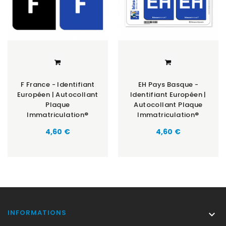
F France - Identifiant
EH Pays Basque -
Européen | Autocollant
Identifiant Européen |
Plaque
Autocollant Plaque
Immatriculation®
Immatriculation®
Prix
Prix
4,60 €
4,60 €
INFORMATIONS
