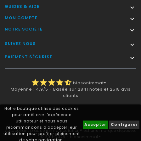
GUIDES & AIDE

MON COMPTE

NOTRE SOCIÉTÉ

SUIVEZ NOUS

PAIEMENT SÉCURISÉ

star
star
star
star
star_half
blasonimmat®
-
Moyenne :
4.9
/
5
- Basée sur
2841
notes et
2518
avis
clients
Notre boutique utilise des cookies
pour améliorer l'expérience
utilisateur et nous vous
Accepter
Configurer
recommandons d'accepter leur
Autocollant plaque immatriculation® est une marque déposée.
utilisation pour profiter pleinement
© 2011-2026 - blasonimmat®
de votre navigation.