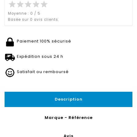
star
star
star
star
star
Moyenne :
0
/
5
Basée sur
0
avis clients.
Paiement 100% sécurisé
Expédition sous 24 h
Satisfait ou remboursé
Description
Marque - Référence
Avis