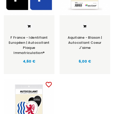
F France - Identifiant
Aquitaine - Blason |
Européen | Autocollant
Autocollant Coeur
Plaque
J'aime
Immatriculation®
Prix
Prix
4,60 €
6,00 €
favorite_border