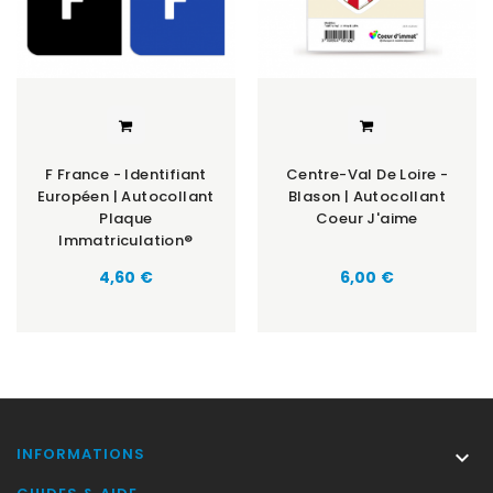
F France - Identifiant
Centre-Val De Loire -
Européen | Autocollant
Blason | Autocollant
Plaque
Coeur J'aime
Immatriculation®
Prix
Prix
4,60 €
6,00 €
INFORMATIONS
