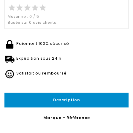
star
star
star
star
star
Moyenne :
0
/
5
Basée sur
0
avis clients.
Paiement 100% sécurisé
Expédition sous 24 h
Satisfait ou remboursé
Description
Marque - Référence