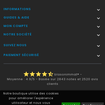
INFORMATIONS

GUIDES & AIDE

MON COMPTE

NOTRE SOCIÉTÉ

SUIVEZ NOUS

PAIEMENT SÉCURISÉ

star
star
star
star
star_half
blasonimmat®
-
Moyenne :
4.9
/
5
- Basée sur
2843
notes et
2520
avis
clients
Notre boutique utilise des cookies
pour améliorer l'expérience
utilisateur et nous vous