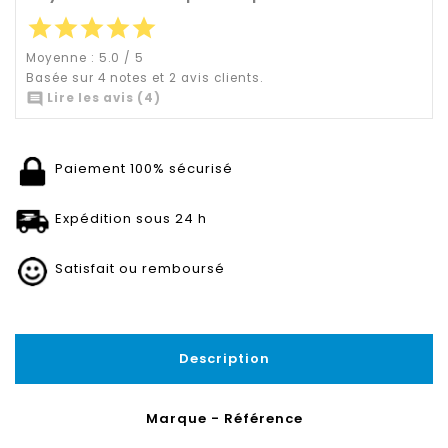
star
star
star
star
star
Moyenne :
5.0
/
5
Basée sur
4
notes et
2
avis clients.

Lire les avis (4)
Paiement 100% sécurisé
Expédition sous 24 h
Satisfait ou remboursé
Description
Marque - Référence