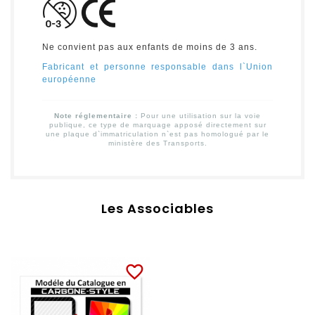
Ne convient pas aux enfants de moins de 3 ans.
Fabricant et personne responsable dans l`Union
européenne
Note réglementaire :
Pour une utilisation sur la voie
publique, ce type de marquage apposé directement sur
une plaque d`immatriculation n`est pas homologué par le
ministère des Transports.
Les Associables
favorite_border