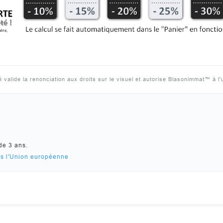
lide la renonciation aux droits sur le visuel et autorise Blasonimmat™ à l'u
de 3 ans.
ns l'Union européenne