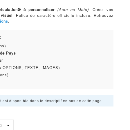
riculation® à personnaliser
(Auto ou Moto).
Créez vos
 visuel
. Police de caractère officielle incluse. Retrouvez
ions
.
:
ns)
Code Pays
er
lets OPTIONS, TEXTE, IMAGES)
sons)
est disponible dans le descriptif en bas de cette page.