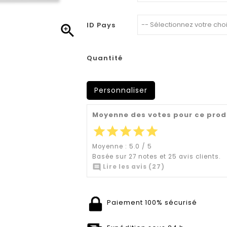
ID Pays

Quantité
Personnaliser
Moyenne des votes pour ce prod
star
star
star
star
star
Moyenne :
5.0
/
5
Basée sur
27
notes et
25
avis clients.

Lire les avis (27)
Paiement 100% sécurisé