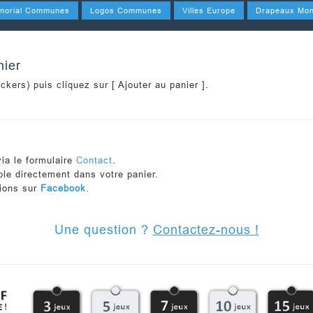
morial Communes
Logos Communes
Villes Europe
Drapeaux Mo
nier
ickers
) puis cliquez sur
[ Ajouter au panier ]
.
ia le formulaire
Contact
.
ible directement dans votre panier.
tions sur
Facebook
.
Une question ?
Contactez-nous !