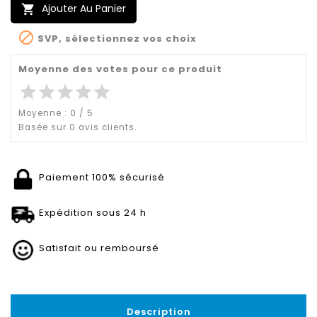
Ajouter Au Panier


SVP, sélectionnez vos choix
Moyenne des votes pour ce produit
star
star
star
star
star
Moyenne :
0
/
5
Basée sur
0
avis clients.
Paiement 100% sécurisé
Expédition sous 24 h
Satisfait ou remboursé
Description