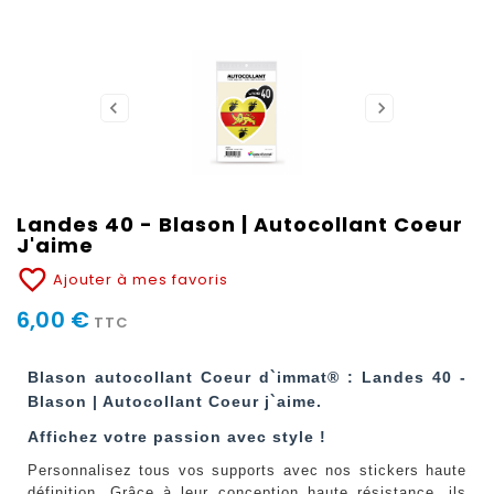
Landes 40 - Blason | Autocollant Coeur
J'aime
favorite_border
Ajouter à mes favoris
6,00 €
TTC
Blason autocollant Coeur d`immat® : Landes 40 -
Blason | Autocollant Coeur j`aime.
Affichez votre passion avec style !
Personnalisez tous vos supports avec nos stickers haute
définition. Grâce à leur conception haute résistance, ils