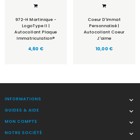
972-H Martinique -
Coeur D'immat
LogoType II |
Personnalisé |
Autocollant Plaque
Autocollant Coeur
Immatriculation®
J'aime
Prix
Prix
4,60 €
10,00 €
INFORMATIONS

GUIDES & AIDE

MON COMPTE

NOTRE SOCIÉTÉ
