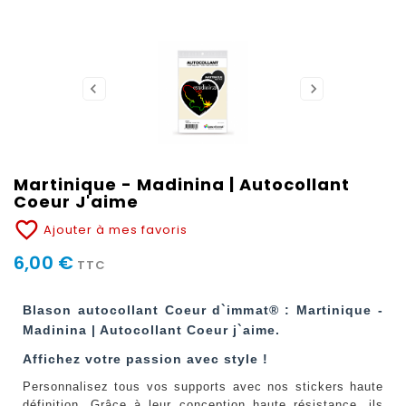
Martinique - Madinina | Autocollant
Coeur J'aime
favorite_border
Ajouter à mes favoris
6,00 €
TTC
Blason autocollant Coeur d`immat® : Martinique -
Madinina | Autocollant Coeur j`aime.
Affichez votre passion avec style !
Personnalisez tous vos supports avec nos stickers haute
définition. Grâce à leur conception haute résistance, ils