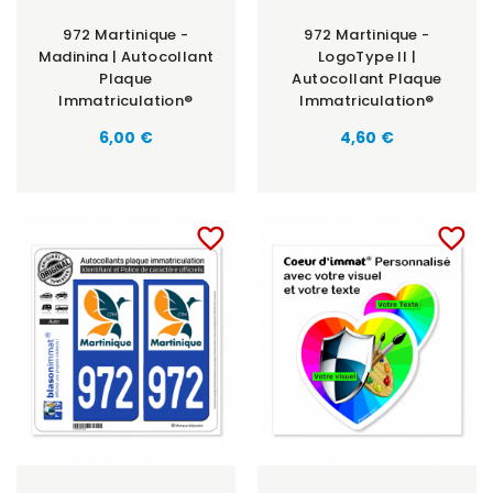
972 Martinique -
972 Martinique -
Madinina | Autocollant
LogoType II |
Plaque
Autocollant Plaque
Immatriculation®
Immatriculation®
Prix
Prix
6,00 €
4,60 €
favorite_border
favorite_border