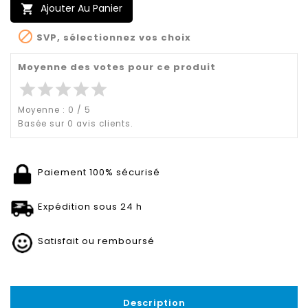
Ajouter Au Panier


SVP, sélectionnez vos choix
Moyenne des votes pour ce produit
star
star
star
star
star
Moyenne :
0
/
5
Basée sur
0
avis clients.
Paiement 100% sécurisé
Expédition sous 24 h
Satisfait ou remboursé
Description