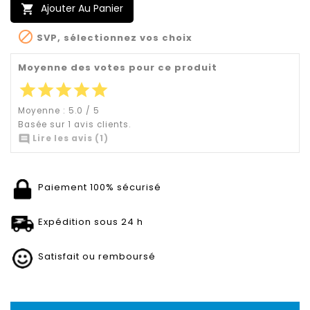
Ajouter Au Panier


SVP, sélectionnez vos choix
Moyenne des votes pour ce produit
star
star
star
star
star
Moyenne :
5.0
/
5
Basée sur
1
avis clients.

Lire les avis (1)
Paiement 100% sécurisé
Expédition sous 24 h
Satisfait ou remboursé