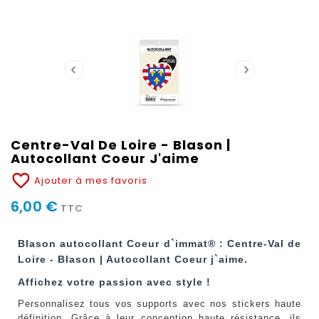
Centre-Val De Loire - Blason |
Autocollant Coeur J'aime
favorite_border
Ajouter à mes favoris
6,00 €
TTC
Blason autocollant Coeur d`immat® : Centre-Val de
Loire - Blason | Autocollant Coeur j`aime.
Affichez votre passion avec style !
Personnalisez tous vos supports avec nos stickers haute
définition. Grâce à leur conception haute résistance, ils