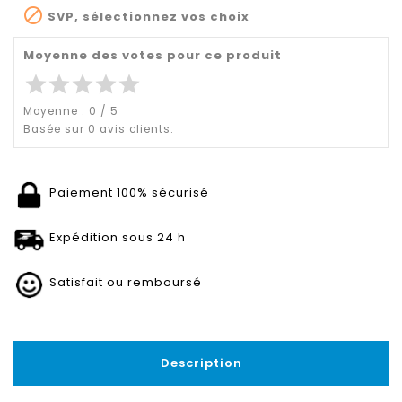

SVP, sélectionnez vos choix
Moyenne des votes pour ce produit
star
star
star
star
star
Moyenne :
0
/
5
Basée sur
0
avis clients.
Paiement 100% sécurisé
Expédition sous 24 h
Satisfait ou remboursé
Description