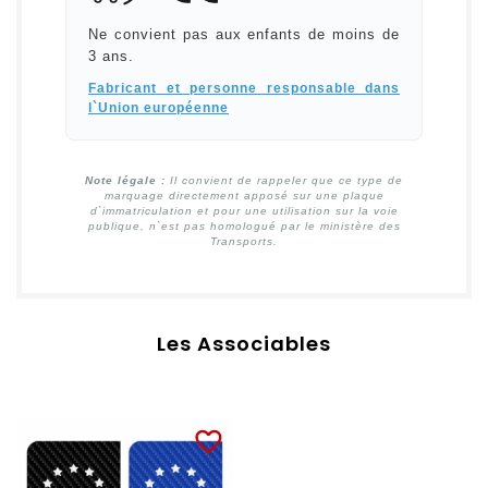
Ne convient pas aux enfants de moins de
3 ans.
Fabricant et personne responsable dans
l`Union européenne
Note légale :
Il convient de rappeler que ce type de
marquage directement apposé sur une plaque
d`immatriculation et pour une utilisation sur la voie
publique, n`est pas homologué par le ministère des
Transports.
Les Associables
favorite_border