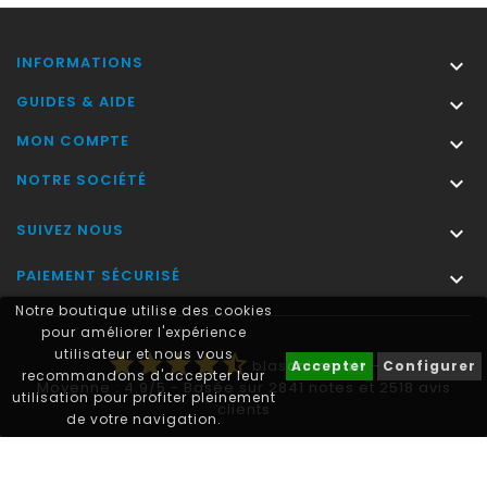
INFORMATIONS

GUIDES & AIDE

MON COMPTE

NOTRE SOCIÉTÉ

SUIVEZ NOUS

PAIEMENT SÉCURISÉ

Notre boutique utilise des cookies
pour améliorer l'expérience
utilisateur et nous vous
star
star
star
star
star_half
blasonimmat®
-
Accepter
Configurer
recommandons d'accepter leur
Moyenne :
4.9
/
5
- Basée sur
2841
notes et
2518
avis
utilisation pour profiter pleinement
clients
de votre navigation.