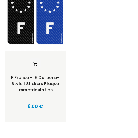
F France - IE Carbone-
Style | Stickers Plaque
Immatriculation
Prix
6,00 €