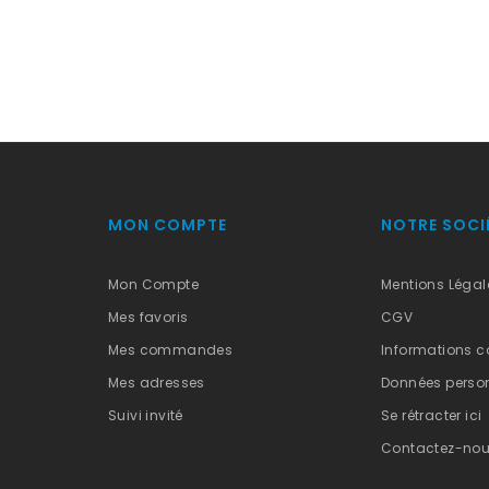
MON COMPTE
NOTRE SOCI
Mon Compte
Mentions Légal
Mes favoris
CGV
Mes commandes
Informations c
Mes adresses
Données person
Suivi invité
Se rétracter ici
Contactez-no