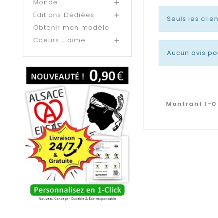
Monde

Éditions Dédiées

Seuls les clie
Obtenir mon modèle
Coeurs J'aime

Aucun avis po
Montrant 1-0 