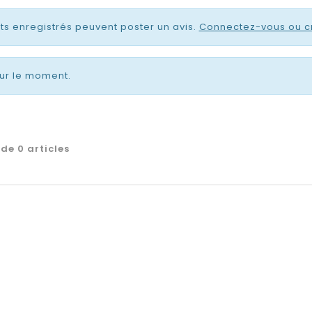
nts enregistrés peuvent poster un avis.
Connectez-vous ou c
ur le moment.
de 0 articles