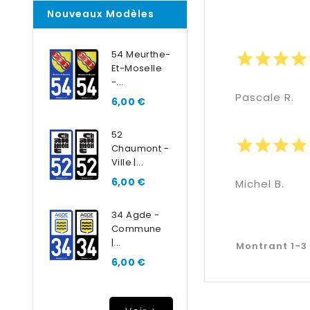
Nouveaux Modèles
54 Meurthe-
star
star
star
star
Et-Moselle
-...
Pascale R.
6,00 €
52
star
star
star
star
Chaumont -
Ville |...
6,00 €
Michel B.
34 Agde -
Commune
|...
Montrant 1-3 
6,00 €