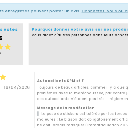
nts enregistrés peuvent poster un avis.
Connectez-vous ou c
s votes
Pourquoi donner votre avis sur nos produi
Vous aidez d'autres personnes dans leurs achats
 5
tar
star
s
star
Autocollants SPM et F
16/04/2026
Toujours de beaux articles, comme il y a quel
problèmes avec la maréchaussée, par contre j
ces autocollants n'étaient pas très ... réglemen
Message de la modération
La pose de stickers est tolérée par les forces
majeures : Le blason doit obligatoirement aff
ne doit jamais masquer l'immatriculation du vé