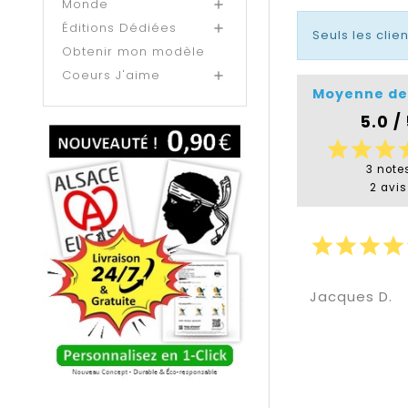
Monde

Éditions Dédiées

Seuls les clie
Obtenir mon modèle
Coeurs J'aime

Moyenne de
5.0 /
star
star
star
s
3 note
2 avis
star
star
star
star
Jacques D.