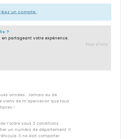
réez un compte
.
ts ?
 en partageant votre expérience.
Plus d'info
ques années.. Jamais eu de
e viens de m'apercevoir que tous
taires !
 de l’ordre sous 3 conditions
icher un numéro de département. Il
hicule. Il ne doit comporter