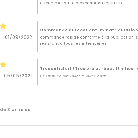
aucun message provocant ou injurieux.
star
Commande autocollant immatriculatio
01/09/2022
commande rapide conforme à la publication sit
résistant à tous les intempéries
star
Très satisfait ! Très pro et réactif! n'hésit
05/05/2021
Ce client n'a pas souhaité laissé d'avis.
de 3 articles