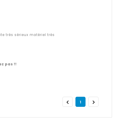
n
e très sérieux matériel très
ez pas !!


1