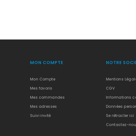
MON COMPTE
NOTRE SOCI
Mon Compte
Mentions Légal
Mes favoris
CGV
Mes commandes
Informations c
Mes adresses
Données person
Suivi invité
Se rétracter ici
Contactez-no