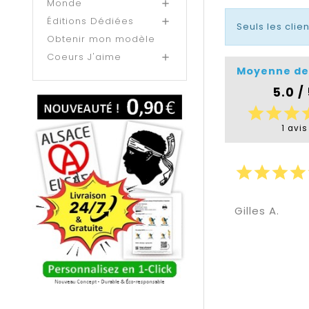
Monde

Éditions Dédiées

Seuls les clie
Obtenir mon modèle
Coeurs J'aime

Moyenne de
5.0 /
star
star
star
s
1 avis
star
star
star
star
Gilles A.