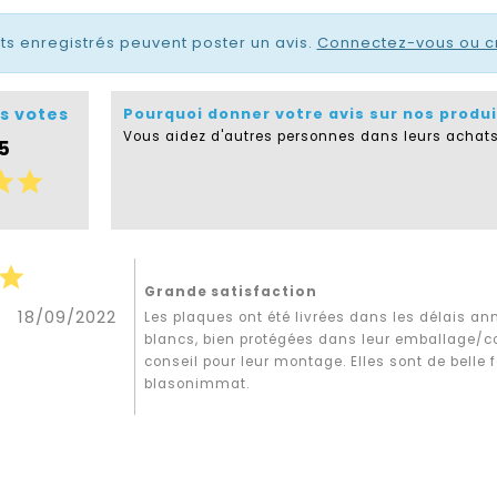
nts enregistrés peuvent poster un avis.
Connectez-vous ou c
s votes
Pourquoi donner votre avis sur nos produi
Vous aidez d'autres personnes dans leurs achats
 5
tar
star
star
Grande satisfaction
18/09/2022
Les plaques ont été livrées dans les délais 
blancs, bien protégées dans leur emballage/co
conseil pour leur montage. Elles sont de belle f
blasonimmat.