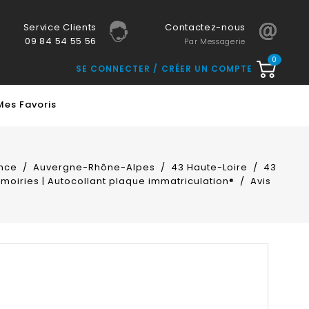
Service Clients
Contactez-nous
09 84 54 55 56
Par Messagerie
0
SE CONNECTER
CRÉER UN COMPTE
Mes Favoris
nce
Auvergne-Rhône-Alpes
43 Haute-Loire
43
moiries | Autocollant plaque immatriculation®
Avis