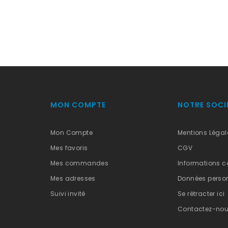
MON COMPTE
NOTRE SOCI
Mon Compte
Mentions Légal
Mes favoris
CGV
Mes commandes
Informations c
Mes adresses
Données person
Suivi invité
Se rétracter ici
Contactez-no