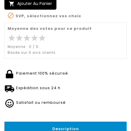
Ajouter Au Panier


SVP, sélectionnez vos choix
Moyenne des votes pour ce produit
star
star
star
star
star
Moyenne :
0
/
5
Basée sur
0
avis clients.
Paiement 100% sécurisé
Expédition sous 24 h
Satisfait ou remboursé
Description