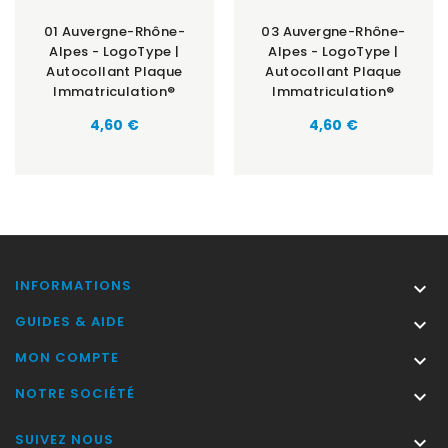
01 Auvergne-Rhône-
03 Auvergne-Rhône-
Alpes - LogoType |
Alpes - LogoType |
Autocollant Plaque
Autocollant Plaque
Immatriculation®
Immatriculation®
Prix
Prix
4,60 €
4,60 €
INFORMATIONS

GUIDES & AIDE

MON COMPTE

NOTRE SOCIÉTÉ

SUIVEZ NOUS
