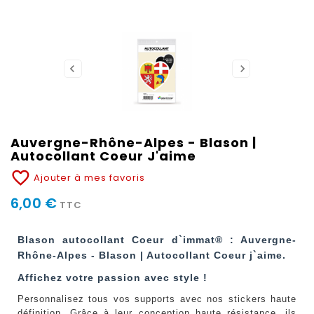
Auvergne-Rhône-Alpes - Blason |
Autocollant Coeur J'aime
favorite_border
Ajouter à mes favoris
6,00 €
TTC
Blason autocollant Coeur d`immat® : Auvergne-
Rhône-Alpes - Blason | Autocollant Coeur j`aime.
Affichez votre passion avec style !
Personnalisez tous vos supports avec nos stickers haute
définition. Grâce à leur conception haute résistance, ils