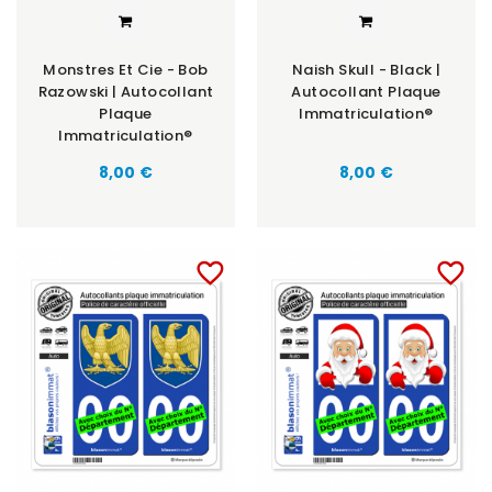
Monstres Et Cie - Bob
Naish Skull - Black |
Razowski | Autocollant
Autocollant Plaque
Plaque
Immatriculation®
Immatriculation®
8,00 €
8,00 €
favorite_border
favorite_border