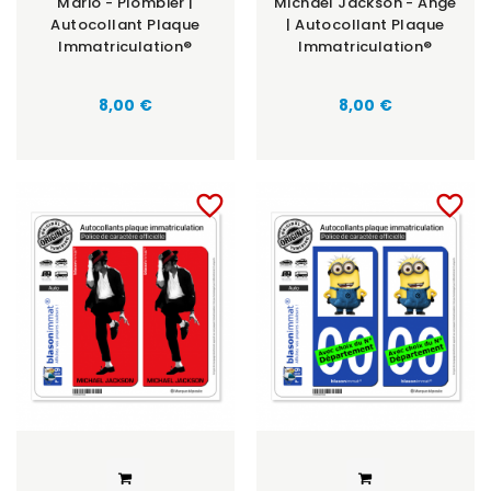
Mario - Plombier |
Michael Jackson - Ange
Autocollant Plaque
| Autocollant Plaque
Immatriculation®
Immatriculation®
8,00 €
8,00 €
favorite_border
favorite_border