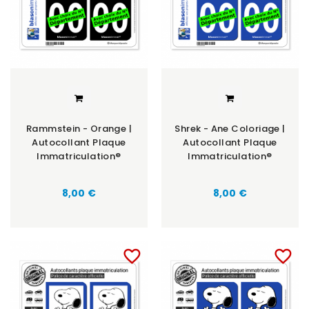
Rammstein - Orange |
Shrek - Ane Coloriage |
Autocollant Plaque
Autocollant Plaque
Immatriculation®
Immatriculation®
8,00 €
8,00 €
favorite_border
favorite_border