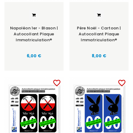
Napoléon 1er - Blason |
Père Noël - Cartoon |
Autocollant Plaque
Autocollant Plaque
Immatriculation®
Immatriculation®
6,00 €
8,00 €
favorite_border
favorite_border