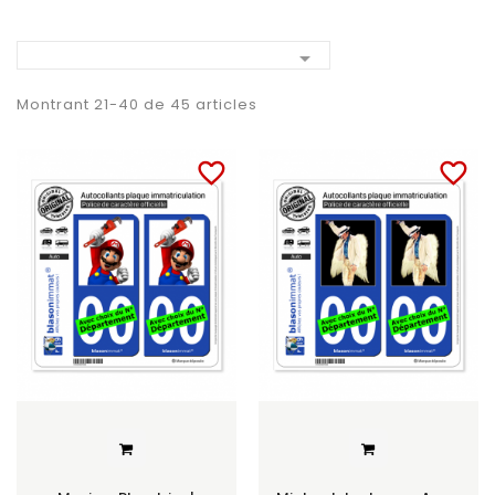

Montrant 21-40 de 45 articles
favorite_border
favorite_border