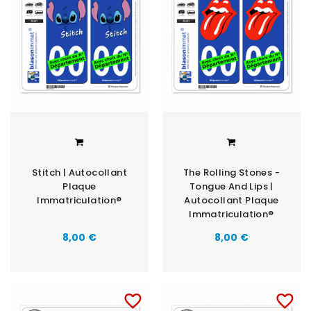
Stitch | Autocollant
The Rolling Stones -
Plaque
Tongue And Lips |
Immatriculation®
Autocollant Plaque
Immatriculation®
8,00 €
8,00 €
favorite_border
favorite_border