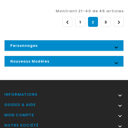
Montrant 21-40 de 45 articles


1
2
3
Personnages

Nouveaux Modèles

INFORMATIONS

GUIDES & AIDE

MON COMPTE

NOTRE SOCIÉTÉ
