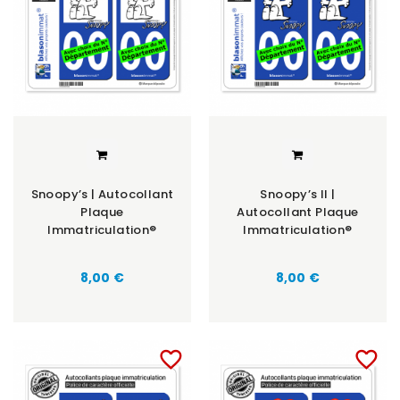
Snoopy’s | Autocollant
Snoopy’s II |
Plaque
Autocollant Plaque
Immatriculation®
Immatriculation®
8,00 €
8,00 €
favorite_border
favorite_border