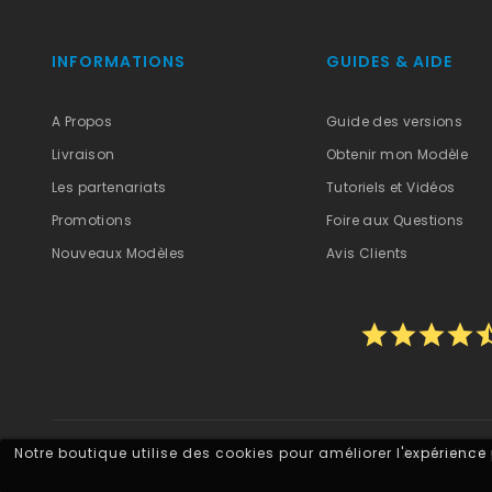
INFORMATIONS
GUIDES & AIDE
A Propos
Guide des versions
Livraison
Obtenir mon Modèle
Les partenariats
Tutoriels et Vidéos
Promotions
Foire aux Questions
Nouveaux Modèles
Avis Clients
star
star
star
star
star_
Notre boutique utilise des cookies pour améliorer l'expérience
Autocollant