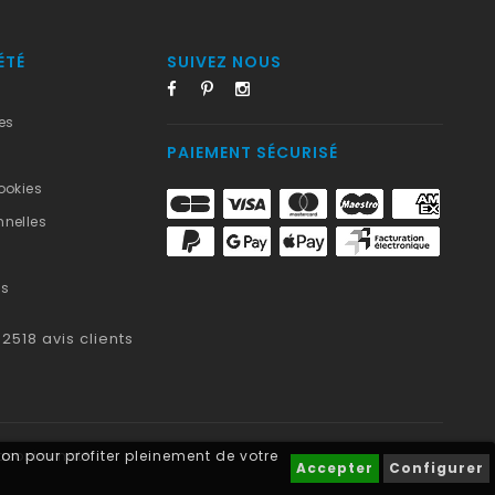
ÉTÉ
SUIVEZ NOUS
es
PAIEMENT SÉCURISÉ
ookies
nelles
us
2518
avis clients
on pour profiter pleinement de votre
blasonimmat®
Accepter
Configurer