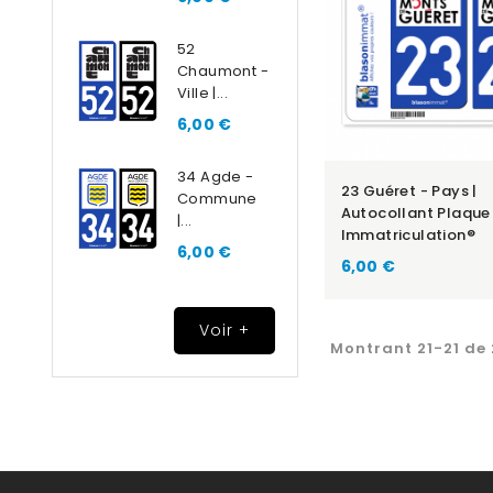
52
Chaumont -
Ville |...
6,00 €
34 Agde -
23 Guéret - Pays |
Commune
Autocollant Plaque
|...
Immatriculation®
6,00 €
6,00 €
Voir +
Montrant 21-21 de 2