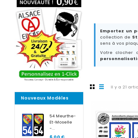
Emportez un p
collection de
St
sens à vos plaq
Votre clocher 
personnalisati
Il y a 21 arti
Nouveaux Modèles
54 Meurthe-
Et-Moselle
-...
6,00 €