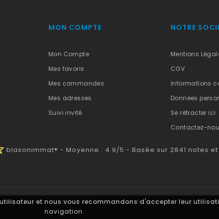
MON COMPTE
NOTRE SOCI
Mon Compte
Mentions Légal
Mes favoris
CGV
Mes commandes
Informations c
Mes adresses
Données person
Suivi invité
Se rétracter ici
Contactez-no
half
blasonimmat®
-
Moyenne :
4.9
/
5
- Basée sur
2841
notes et
 utilisateur et nous vous recommandons d'accepter leur utilisati
 plaque immatriculation® est une marque déposée. © 2011-2026 - 
navigation.