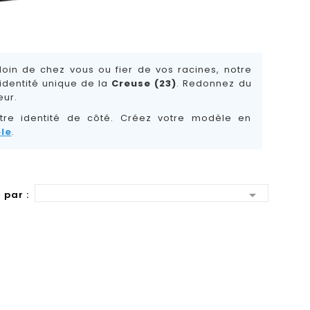
oin de chez vous ou fier de vos racines, notre
identité unique de la
Creuse (23)
. Redonnez du
œur.
tre identité de côté. Créez votre modèle en
le
.

 par :