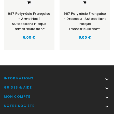
987 Polynésie Française
987 Polynésie Française
- Armoiries |
- Drapeau | Autocollant
Autocollant Plaque
Plaque
Immatriculation®
Immatriculation®
Prix
Prix
6,00 €
6,00 €
INFORMATIONS

GUIDES & AIDE

MON COMPTE

NOTRE SOCIÉTÉ
