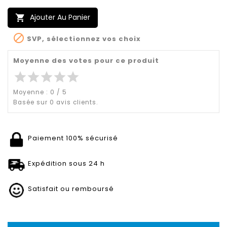
Ajouter Au Panier


SVP, sélectionnez vos choix
Moyenne des votes pour ce produit
star
star
star
star
star
Moyenne :
0
/
5
Basée sur
0
avis clients.
Paiement 100% sécurisé
Expédition sous 24 h
Satisfait ou remboursé