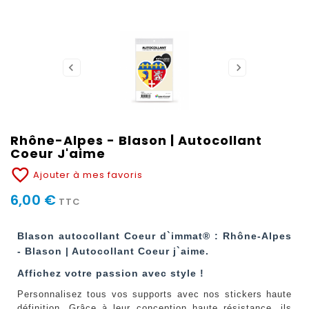
Rhône-Alpes - Blason | Autocollant
Coeur J'aime
favorite_border
Ajouter à mes favoris
6,00 €
TTC
Blason autocollant Coeur d`immat® : Rhône-Alpes
- Blason | Autocollant Coeur j`aime.
Affichez votre passion avec style !
Personnalisez tous vos supports avec nos stickers haute
définition. Grâce à leur conception haute résistance, ils