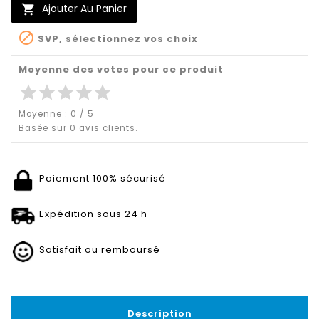
Ajouter Au Panier


SVP, sélectionnez vos choix
Moyenne des votes pour ce produit
star
star
star
star
star
Moyenne :
0
/
5
Basée sur
0
avis clients.
Paiement 100% sécurisé
Expédition sous 24 h
Satisfait ou remboursé
Description