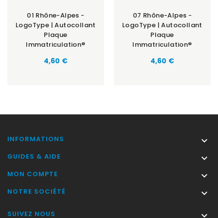
01 Rhône-Alpes -
07 Rhône-Alpes -
LogoType | Autocollant
LogoType | Autocollant
Plaque
Plaque
Immatriculation®
Immatriculation®
Prix
Prix
4,60 €
4,60 €
INFORMATIONS

GUIDES & AIDE

MON COMPTE

NOTRE SOCIÉTÉ

SUIVEZ NOUS
