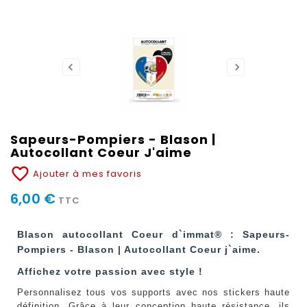
Sapeurs-Pompiers - Blason |
Autocollant Coeur J'aime
favorite_border
Ajouter à mes favoris
6,00 €
TTC
Blason autocollant Coeur d`immat® : Sapeurs-
Pompiers - Blason | Autocollant Coeur j`aime.
Affichez votre passion avec style !
Personnalisez tous vos supports avec nos stickers haute
définition. Grâce à leur conception haute résistance, ils