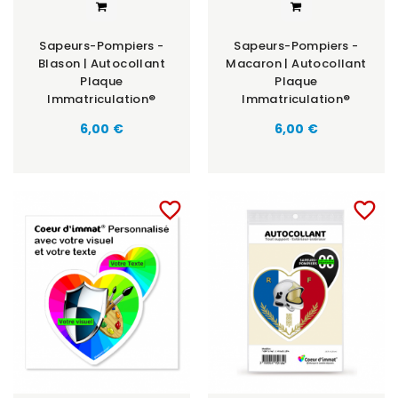
Sapeurs-Pompiers -
Sapeurs-Pompiers -
Blason | Autocollant
Macaron | Autocollant
Plaque
Plaque
Immatriculation®
Immatriculation®
Prix
Prix
6,00 €
6,00 €
favorite_border
favorite_border