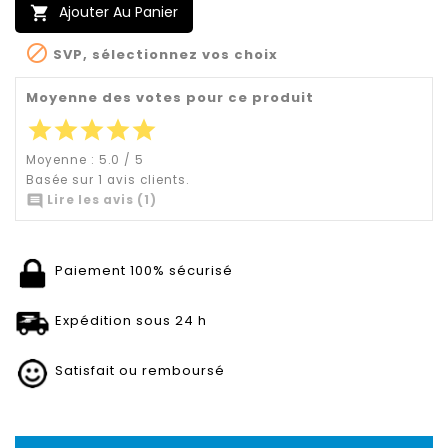
Ajouter Au Panier


SVP, sélectionnez vos choix
Moyenne des votes pour ce produit
star
star
star
star
star
Moyenne :
5.0
/
5
Basée sur
1
avis clients.

Lire les avis (1)
Paiement 100% sécurisé
Expédition sous 24 h
Satisfait ou remboursé