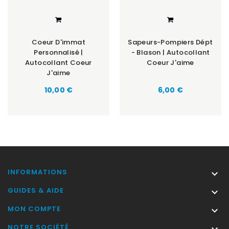
Coeur D'immat
Sapeurs-Pompiers Dépt
Personnalisé |
- Blason | Autocollant
Autocollant Coeur
Coeur J'aime
J'aime
Prix
Prix
10,00 €
6,00 €
INFORMATIONS

GUIDES & AIDE

MON COMPTE

NOTRE SOCIÉTÉ